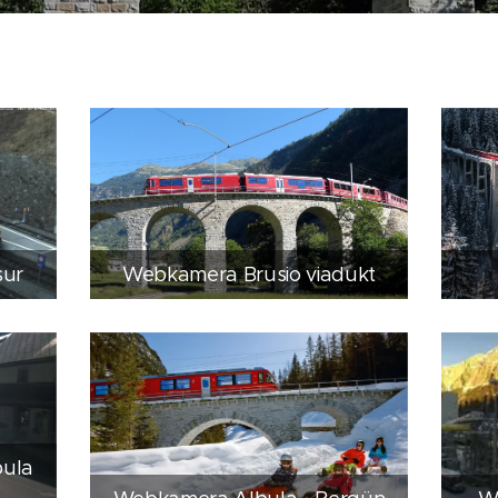
sur
Webkamera Brusio viadukt
bula