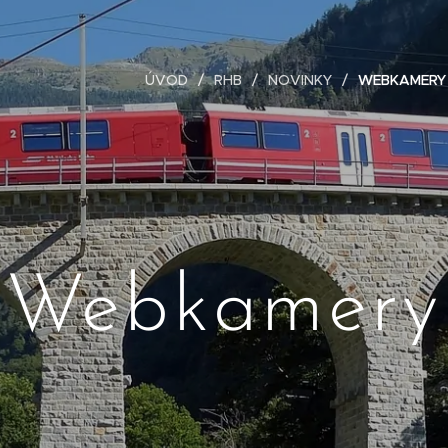
ÚVOD
RHB
NOVINKY
WEBKAMERY
Webkamery