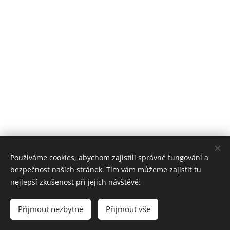
Používáme cookies, abychom zajistili správné fungování a
Zahradní železnice Mariánky
bezpečnost našich stránek. Tím vám můžeme zajistit tu
info@zzmarianky.cz
Cookies
nejlepší zkušenost při jejich návštěvě.
Jazyky
Přijmout nezbytné
Přijmout vše
Čeština
Deutsch