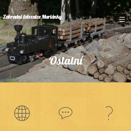
Zahradní železnice Mariánky
Ostatní