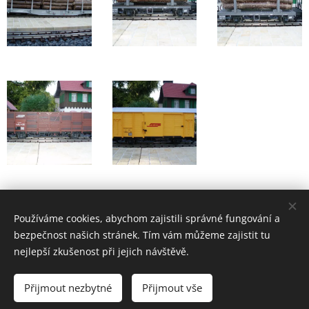
Používáme cookies, abychom zajistili správné fungování a
Zahradní železnice Mariánky
bezpečnost našich stránek. Tím vám můžeme zajistit tu
info@zzmarianky.cz
Cookies
nejlepší zkušenost při jejich návštěvě.
Jazyky
Přijmout nezbytné
Přijmout vše
Čeština
Deutsch