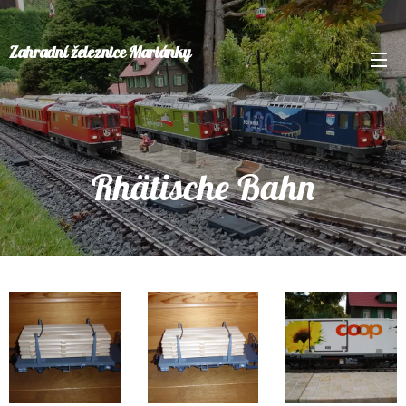
Zahradní železnice Mariánky
Rhätische Bahn