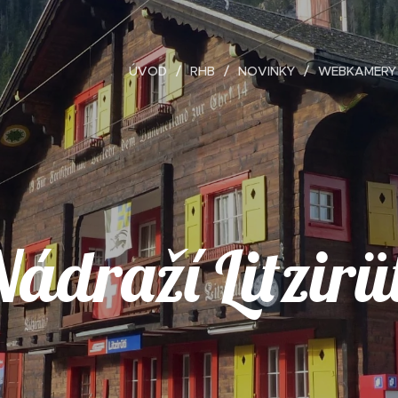
ÚVOD
RHB
NOVINKY
WEBKAMERY
ádraží Litzirü