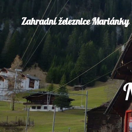
Zahradní železnice Mariánky
N