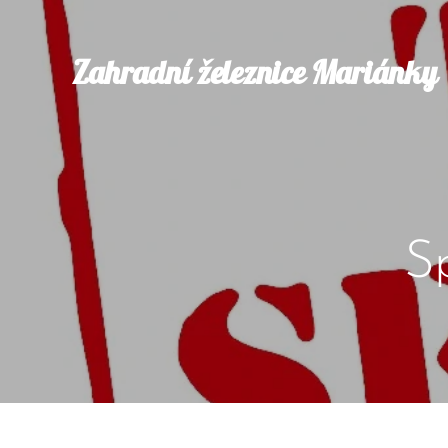
Zahradní železnice Mariánky
S