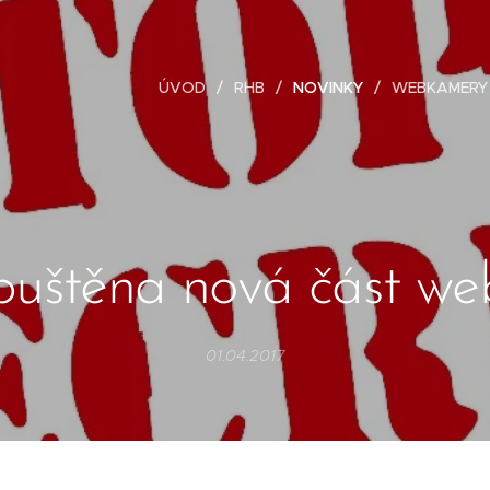
ÚVOD
RHB
NOVINKY
WEBKAMERY
puštěna nová část we
01.04.2017