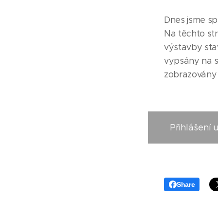
Dnes jsme spu
Na těchto str
výstavby sta
vypsány na s
zobrazovány
Přihlášení 
Share