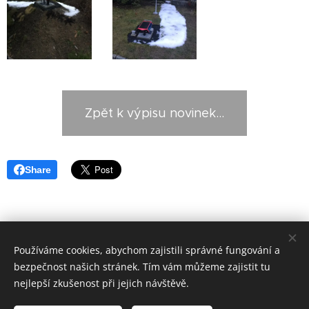
Zpět k výpisu novinek...
Share
Používáme cookies, abychom zajistili správné fungování a
Zahradní železnice Mariánky
bezpečnost našich stránek. Tím vám můžeme zajistit tu
info@zzmarianky.cz
Cookies
nejlepší zkušenost při jejich návštěvě.
Jazyky