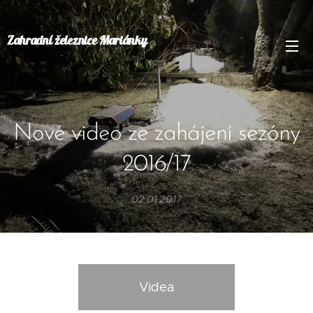
Zahradní železnice Mariánky
Nové video ze zahájení sezóny
2016/17
02.01.2017
Videa