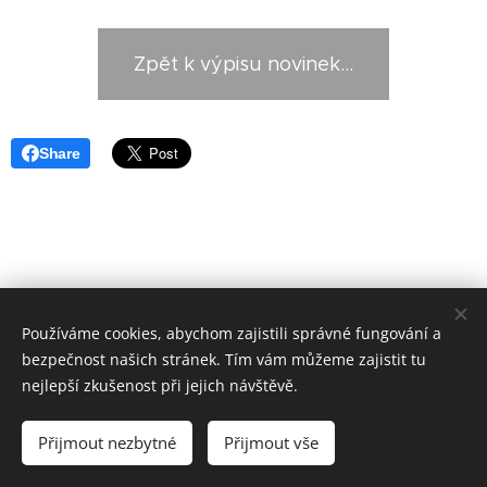
Zpět k výpisu novinek...
Share
Používáme cookies, abychom zajistili správné fungování a
Zahradní železnice Mariánky
bezpečnost našich stránek. Tím vám můžeme zajistit tu
info@zzmarianky.cz
Cookies
nejlepší zkušenost při jejich návštěvě.
Jazyky
Přijmout nezbytné
Přijmout vše
Čeština
Deutsch