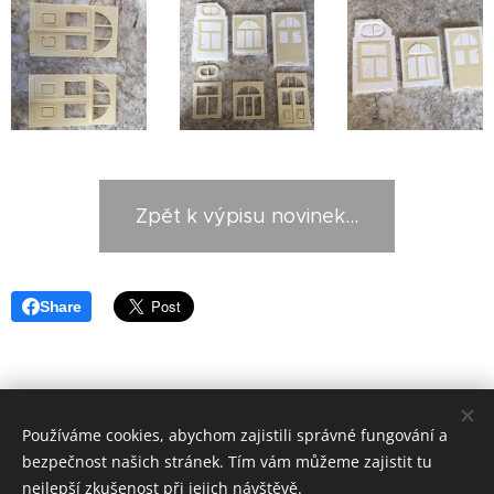
Zpět k výpisu novinek...
Share
Používáme cookies, abychom zajistili správné fungování a
Zahradní železnice Mariánky
bezpečnost našich stránek. Tím vám můžeme zajistit tu
info@zzmarianky.cz
Cookies
nejlepší zkušenost při jejich návštěvě.