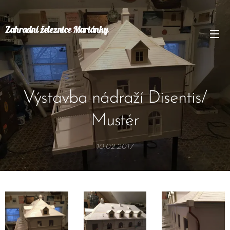
Zahradní železnice Mariánky
Výstavba nádraží Disentis/
Mustér
10.02.2017