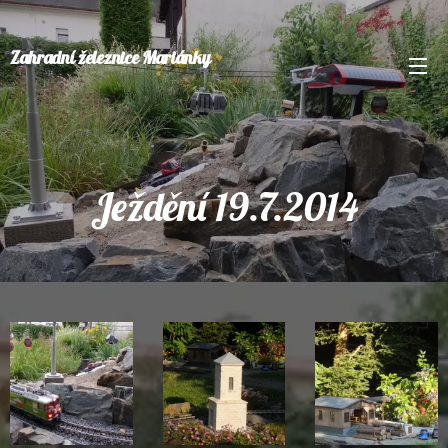
Zahradní železnice Mariánky
Ježdění 19.7.2014