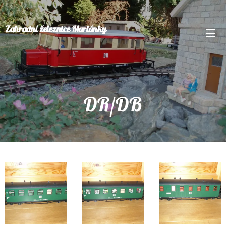
Zahradní železnice Mariánky
DR/DB