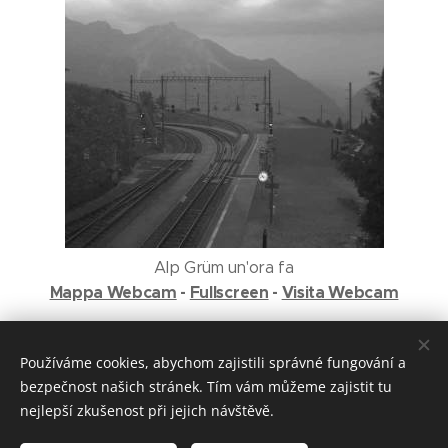
Alp Grüm un'ora fa
Mappa Webcam
-
Fullscreen
-
Visita Webcam
Používáme cookies, abychom zajistili správné fungování a
Zahradní železnice Mariánky
bezpečnost našich stránek. Tím vám můžeme zajistit tu
info@zzmarianky.cz
Cookies
nejlepší zkušenost při jejich návštěvě.
Jazyky