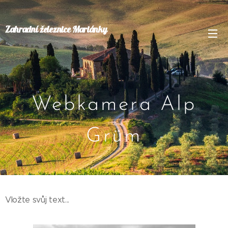
Zahradní železnice Mariánky
Webkamera Alp
Grüm
Vložte svůj text...