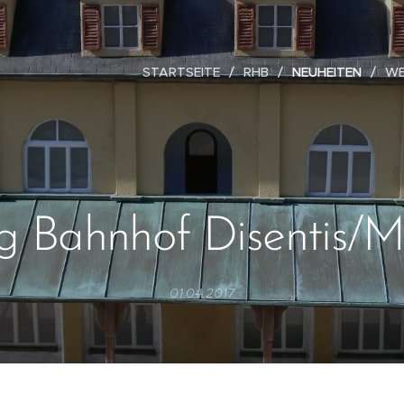
STARTSEITE
RHB
NEUHEITEN
W
ig Bahnhof Disentis/M
01.04.2017