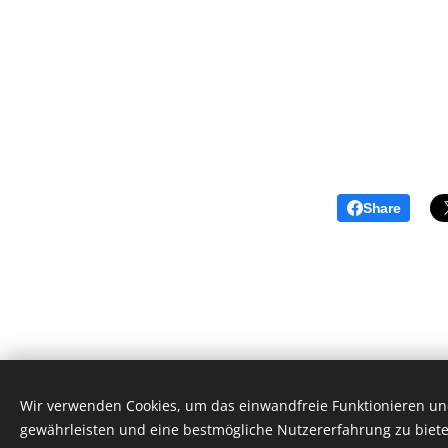
Share
Wir verwenden Cookies, um das einwandfreie Funktionieren und
Gartenbahn Marienbad
gewährleisten und eine bestmögliche Nutzererfahrung zu biete
Cookies