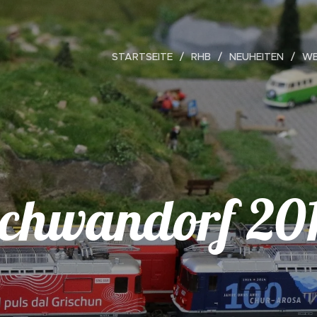
STARTSEITE
RHB
NEUHEITEN
W
chwandorf 20